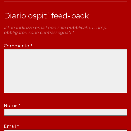
Diario ospiti feed-back
Il tuo indirizzo email non sarà pubblicato.
I campi
obbligatori sono contrassegnati
*
Commento
*
Nome
*
Email
*