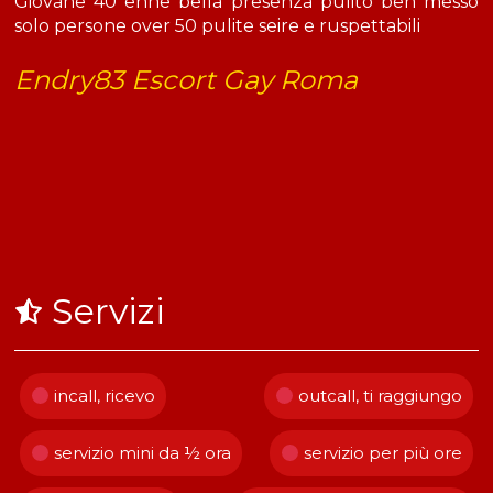
Giovane 40 enne bella presenza pulito ben messo
solo persone over 50 pulite seire e ruspettabili
Endry83 Escort Gay Roma
Servizi
incall, ricevo
outcall, ti raggiungo
servizio mini da ½ ora
servizio per più ore