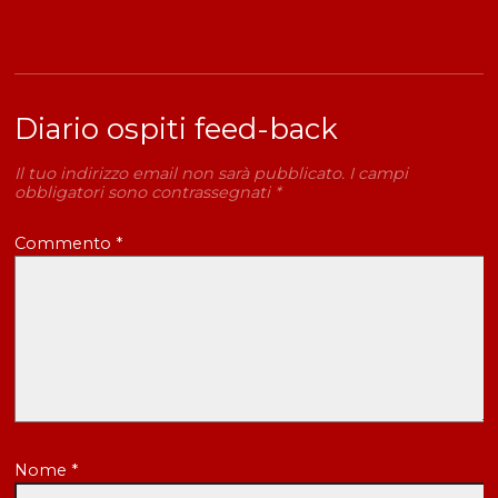
Diario ospiti feed-back
Il tuo indirizzo email non sarà pubblicato.
I campi
obbligatori sono contrassegnati
*
Commento
*
Nome
*