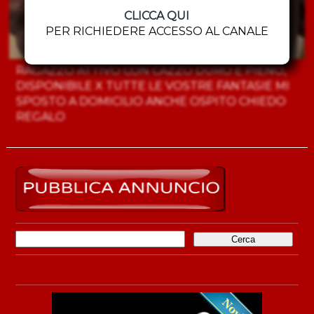
CLICCA QUI
PER RICHIEDERE ACCESSO AL CANALE
RAGAZZO ATTIVO CON CAZZO DURO E PIENO,
DISPONIBILE X TUTTE LE VOSTRE FANTASIE MI
SPOSTO A DOMICILIO ANCHE OSPITO CHIEDO
REGALO
Ricerca
per: