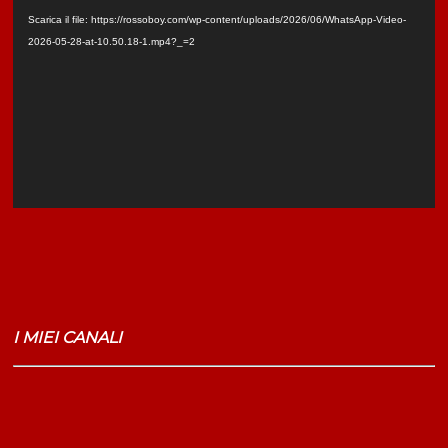
Player
Scarica il file: https://rossoboy.com/wp-content/uploads/2026/06/WhatsApp-Video-
2026-05-28-at-10.50.18-1.mp4?_=2
I MIEI CANALI